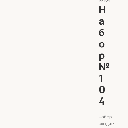
№104
Н
а
б
о
р
№
1
0
4
В
набор
входит: