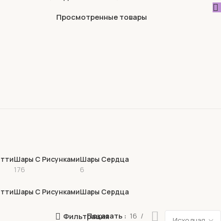
Просмотренные товары
етти
Шары С Рисунками
Шары Сердца
176
6
етти
Шары С Рисунками
Шары Сердца
Показать
16
Фильтрация