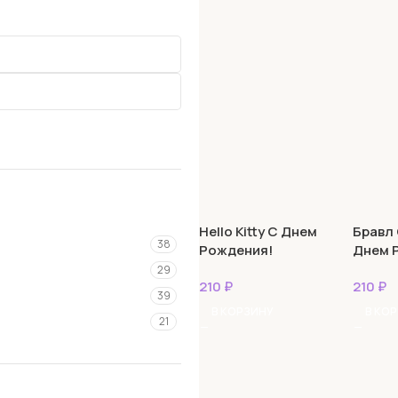
Hello Kitty С Днем
Бравл
38
Рождения!
Днем 
пасте
29
210
₽
210
₽
39
В КОРЗИНУ
В КО
21