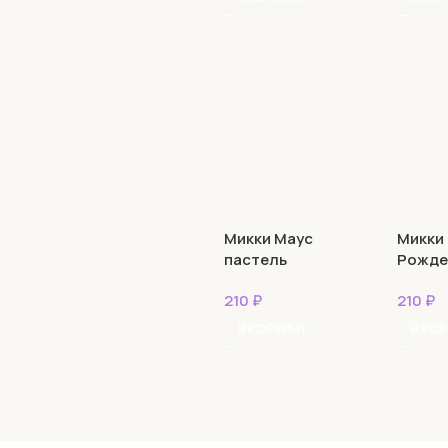
Микки Маус
Микки
пастель
Рожде
210
₽
210
₽
В КОРЗИНУ
В КО