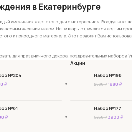
ждения в Екатеринбурге
ждый именинник ждет этого дня с нетерпением. Воздушные ш
классным внешним видом. Наши шары отличаются долгим срок
стого и природного материала. Это позволит Вам использова
вать для праздничного декора, поздравительных наборов. У
множество привлекательных, стильных и оригинальных идей. О
Акции
ельных снимков, и наполнят праздничную атмосферу веселье
бор №204
Набор №196
50
₽
1980
₽
2500
₽
льный раздел шаров, которые предназначены для дня рождени
воздушные шары в ассортименте:
бор №61
Набор №177
мая большая категория моделей. В каталоге представлены ша
00
₽
3900
₽
5250
₽