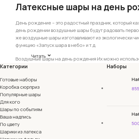
Латексные шары на день ро
День рождение – это радостный праздник, который ка
день рождении воздушные шары будут радовать перво
же воздушные шары изготавливают из экологически чи
функцию «Запуск шара в небо» и т.д.
Читать
Воздушные шары на день рождения Их можно использо
Категории
продумать все детали. У наших аэродизайнеров есть 
Наборы
красивую декорацию, оформят фотозону для восхитит
На
Готовые наборы
Коробка сюрприз
Ассортимент воздушных шаров
85
Популярные шары
На сайте компании специалистами разработан специа
Для кого
яркие модели воздушных шариков. Вы сможете найти 
Шары по событиям
На
131. Латексные воздушные шары на день рождения. Са
Ваша надпись
необходимый цветной экземпляр.
50
По цвету
Шарики из латекса
— Яркие и насыщенные цвета;