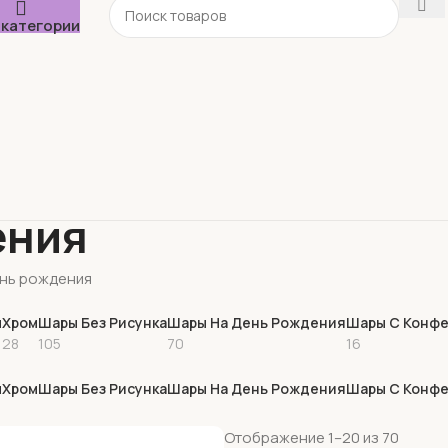
 категории
ения
нь рождения
ы
Хром
Шары Без Рисунка
Шары На День Рождения
Шары С Конф
28
105
70
16
ы
Хром
Шары Без Рисунка
Шары На День Рождения
Шары С Конф
Отображение 1–20 из 70