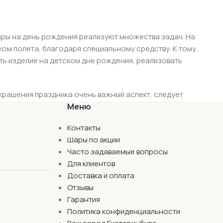
ары на день рождения реализуют множества задач. На
ом полета, благодаря специальному средству. К тому
ть изделие на детском дне рождения, реализовать
крашения праздника очень важный аспект, следует
ни помогут реализовать Вашу задумку, сделают
Меню
м.
Контакты
Шары по акции
Часто задаваемые вопросы
я. В каталоге расположились привлекательные и
Для клиентов
Доставка и оплата
ры в широкой цветной палитре. Вы сможете подобрать
Отзывы
Гарантия
Политика конфиденциальности