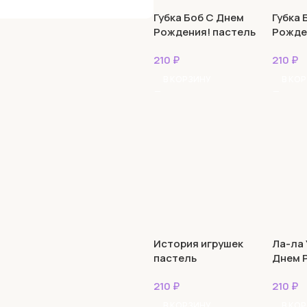
24
Губка Боб С Днем
Губка 
Рождения! пастель
Рожде
13
210
₽
210
₽
В КОРЗИНУ
В КО
История игрушек
Ла-ла 
пастель
Днем 
210
₽
210
₽
В КОРЗИНУ
В КО