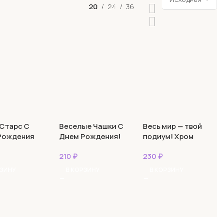
20
24
36
 Старс С
Веселые Чашки С
Весь мир — твой
Рождения
Днем Рождения!
подиум! Хром
ль
пастель
210
₽
230
₽
РЗИНУ
В КОРЗИНУ
В КОРЗИНУ