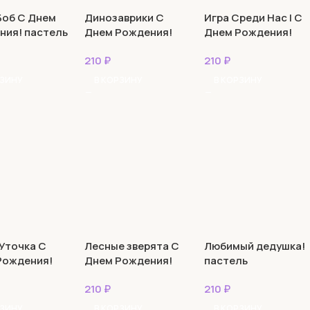
Боб С Днем
Динозаврики С
Игра Среди Нас | С
ния! пастель
Днем Рождения!
Днем Рождения!
пастель
210
₽
210
₽
РЗИНУ
В КОРЗИНУ
В КОРЗИНУ
Уточка С
Лесные зверята С
Любимый дедушка!
Рождения!
Днем Рождения!
пастель
пастель
210
₽
210
₽
РЗИНУ
В КОРЗИНУ
В КОРЗИНУ