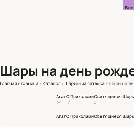
Все
Шары на день рожд
Главная страница
»
Каталог
»
Шарики из латекса
»
Шары на де
Агат
С Приколами
Светящиеся Шар
29
10
4
Агат
С Приколами
Светящиеся Шар