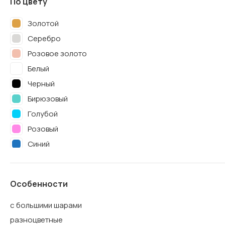
По цвету
Золотой
Серебро
Розовое золото
Белый
Черный
Бирюзовый
Голубой
Розовый
Синий
Красный
Сиреневый
Особенности
Фиолетовый
Фуше
с большими шарами
Желтый
разноцветные