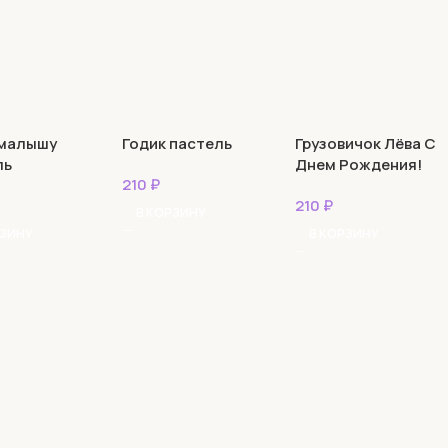
 малышу
Годик пастель
Грузовичок Лёва С
ль
Днем Рождения!
210
₽
пастель
210
₽
В КОРЗИНУ
РЗИНУ
В КОРЗИНУ