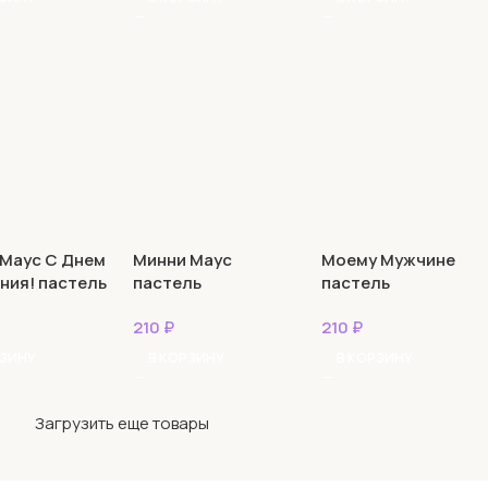
 Маус С Днем
Минни Маус
Моему Мужчине
ния! пастель
пастель
пастель
210
₽
210
₽
РЗИНУ
В КОРЗИНУ
В КОРЗИНУ
Загрузить еще товары