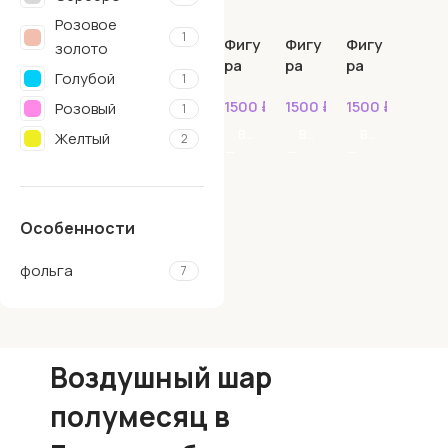
ц 127
ц и
см
звез
Розовое
1
ды
Фигу
Фигу
Фигу
золото
ра
ра
ра
Голубой
1
Полу
Полу
Полу
1500
₽
1500
₽
1500
₽
меся
меся
меся
Розовый
1
ц
ц
ц
В КОРЗИНУ
В КОРЗИНУ
В КОРЗИНУ
Желтый
2
розо
розо
сере
вое
вый
бро
золо
то
Особенности
фольга
7
Воздушный шар
полумесяц в