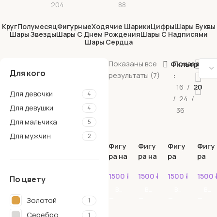
204
88
Круг
Полумесяц
Фигурные
Ходячие Шарики
Цифры
Шары Буквы
Шары Звезды
Шары С Днем Рождения
Шары С Надписями
Шары Сердца
Показаны все
Показать
Фильтрация
Для кого
результаты (7)
16
20
Для девочки
4
24
Для девушки
4
36
Для мальчика
5
Для мужчин
2
Фигу
Фигу
Фигу
Фигу
ра на
ра на
ра
ра
подс
подс
Полу
Полу
1500
₽
1500
₽
1500
₽
1500
тавк
тавк
меся
меся
По цвету
е
е
ц
ц
В КОРЗИНУ
В КОРЗИНУ
В КОРЗИНУ
В КОРЗИНУ
Полу
Полу
голу
золо
Золотой
1
меся
меся
бой
то
Серебро
1