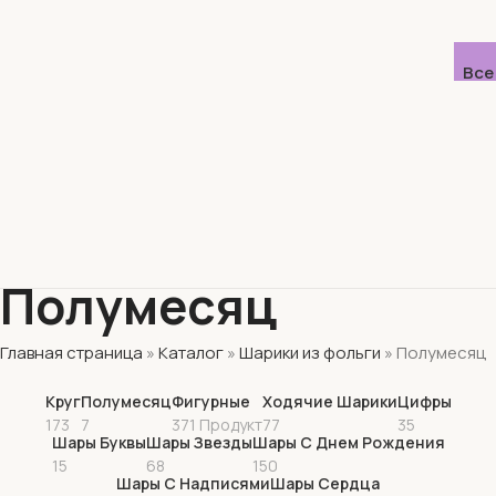
Все
Полумесяц
Главная страница
»
Каталог
»
Шарики из фольги
»
Полумесяц
Круг
Полумесяц
Фигурные
Ходячие Шарики
Цифры
173
7
371 Продукт
77
35
Шары Буквы
Шары Звезды
Шары С Днем Рождения
15
68
150
Шары С Надписями
Шары Сердца