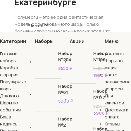
Екатеринбурге
Полумесяц – это ее одна фантастическая
модель фольгированного шара. Только
Читать
большим спросом модель не пользуется, что
очень не понятно. Фольгированный полумесяц
Категории
Наборы
Акции
Меню
также красочно и эффектно украсит праздник,
как фигуры звезд и сердец. Поверьте,
Набор
Набор
Готовые
Контакты
привлекательная модель шара полумесяца
№204
№196
наборы
Шары по
станет не только интересным наполнением для
Коробка
акции
8550
₽
2500
₽
поздравительного сета, но и весьма
сюрприз
Часто
1980
₽
оригинальной деталью декора Его можно
Популярные
задаваемые
Набор
вручить на любой тематический праздник, к
шары
вопросы
Набор
№61
тому же он не имеет возрастного и полового
Для кого
Для
№177
5000
₽
ограничения.
Шары по
клиентов
5250
₽
событиям
Доставка и
3900
₽
Ассортимент воздушных фигур
Ваша
оплата
Набор
надпись
Отзывы
№2
У нас в каталоге Вы сможете найти
Набор
По цвету
Гарантия