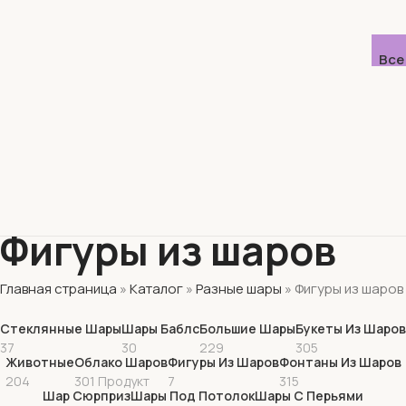
Все
Фигуры из шаров
Главная страница
»
Каталог
»
Разные шары
»
Фигуры из шаров
Стеклянные Шары
Шары Баблс
Большие Шары
Букеты Из Шаров
37
30
229
305
Животные
Облако Шаров
Фигуры Из Шаров
Фонтаны Из Шаров
204
301 Продукт
7
315
Шар Сюрприз
Шары Под Потолок
Шары С Перьями