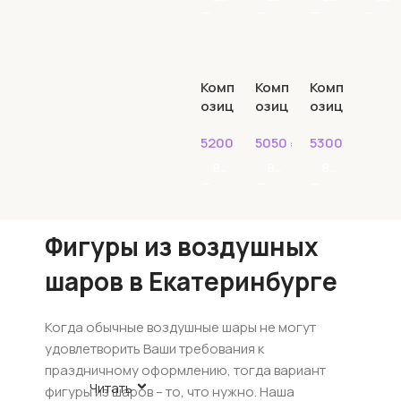
Комп
Комп
Комп
озиц
озиц
озиц
ия из
ия из
ия из
5200
₽
5050
₽
5300
₽
шаро
шаро
шаро
в №2
в №3
в №4
В КОРЗИНУ
В КОРЗИНУ
В КОРЗИНУ
Фигуры из воздушных
шаров в Екатеринбурге
Когда обычные воздушные шары не могут
удовлетворить Ваши требования к
праздничному оформлению, тогда вариант
Читать
фигуры из шаров – то, что нужно. Наша