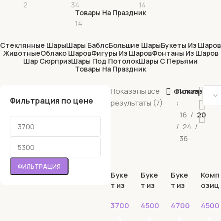
2
34
14
Товары На Праздник
14
Стеклянные Шары
Шары Баблс
Большие Шары
Букеты Из Шаров
Животные
Облако Шаров
Фигуры Из Шаров
Фонтаны Из Шаров
Шар Сюрприз
Шары Под Потолок
Шары С Перьями
Товары На Праздник
Показаны все
Показать
Фильтрация
Фильтрация по цене
результаты (7)
16
20
24
36
ФИЛЬТРАЦИЯ
Буке
Буке
Буке
Комп
т из
т из
т из
озиц
шаро
шаро
шаро
ия из
3700
₽
4500
₽
4700
₽
4500
в №1
в №2
в №3
шаро
в №1
В КОРЗИНУ
В КОРЗИНУ
В КОРЗИНУ
В КОРЗИНУ