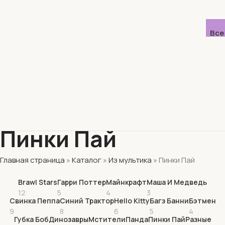
Все
Пинки Пай
Главная страница
»
Каталог
»
Из мультика
»
Пинки Пай
Brawl Stars
Гарри Поттер
Майнкрафт
Маша И Медведь
12
5
4
3
Свинка Пеппа
Синий Трактор
Hello Kitty
Багз Банни
Бэтмен
9
8
6
5
4
Губка Боб
Динозавры
Мстители
Панда
Пинки Пай
Разные