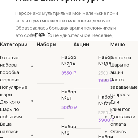
Персонажи мультфильма Мои маленькие пони
свели с ума множество маленьких девочек.
Образовалась большая армия поклонников и
Читать
это совершенно не удивительное. Веселые,
озорные и дружелюбные пони, главным
Категории
Наборы
Акции
Меню
девизом которых является дружка – как может
Набор
Набор
Готовые
не понравится. С помощью воздушных шаров
Контакты
№204
№196
наборы
Пони Пинки Пай и ее подруг можно создать
Шары по
Коробка
волшебную атмосферу на празднике. Он не
акции
8550
₽
2500
₽
сюрприз
только сказочно украсят помещение, сделают
Часто
1980
₽
Популярные
атмосферу веселой, но и преобразят
задаваемые
Набор
шары
воздушный набор шаров, который станет
вопросы
Набор
№61
Для кого
незабываемым. Такой сюрприз запомнится
Для
№177
5000
₽
Шары по
надолго и вызовет массу восторга. Также наши
клиентов
5250
₽
событиям
шары обладают долгим сроком полета, что не
Доставка и
3900
₽
Ваша
может не радовать. Фольгированная фигура,
оплата
Набор
надпись
наполненная гелием, провесит в воздухе
Отзывы
№2
Набор